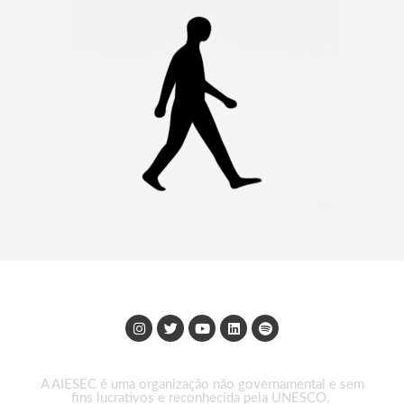
A AIESEC é uma organização não governamental e sem
fins lucrativos e reconhecida pela UNESCO.