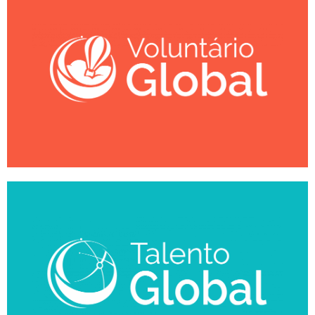
Inscreva-se
escolas ou fundações em diversos países.
Uma experiência de intercâmbio voluntário em ONGs,
Voluntário Global
Inscreva-se
experiência de trabalho internacional.
Uma oportunidade de desenvolver sua liderança com uma
Talento Global