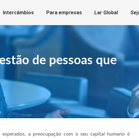
Intercâmbios
Para empresas
Lar Global
Sej
gestão de pessoas que
s esperados, a preocupação com o seu capital humano é