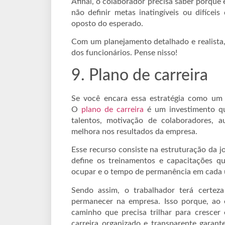
Afinal, o colaborador precisa saber porque
não definir metas inatingíveis ou difícei
oposto do esperado.
Com um planejamento detalhado e realista
dos funcionários. Pense nisso!
9. Plano de carreira
Se você encara essa estratégia como um g
O
plano de carreira
é um investimento qu
talentos, motivação de colaboradores, 
melhora nos resultados da empresa.
Esse recurso consiste na estruturação da 
define os treinamentos e capacitações qu
ocupar e o tempo de permanência em cada 
Sendo assim, o trabalhador terá certez
permanecer na empresa. Isso porque, ao e
caminho que precisa trilhar para cresce
carreira organizado e transparente gara