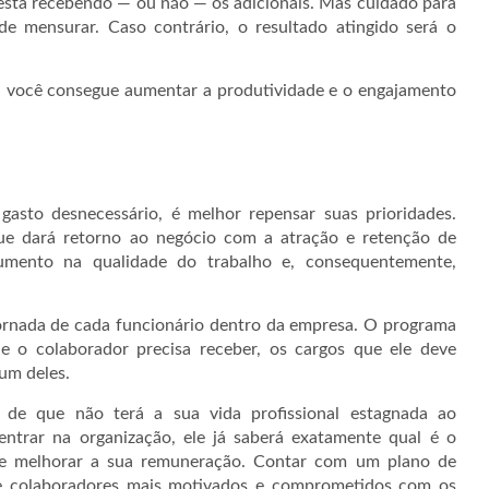
 está recebendo — ou não — os adicionais. Mas cuidado para
s de mensurar. Caso contrário, o resultado atingido será o
, você consegue aumentar a produtividade e o engajamento
asto desnecessário, é melhor repensar suas prioridades.
e dará retorno ao negócio com a atração e retenção de
aumento na qualidade do trabalho e, consequentemente,
jornada de cada funcionário dentro da empresa. O programa
e o colaborador precisa receber, os cargos que ele deve
um deles.
a de que não terá a sua vida profissional estagnada ao
ntrar na organização, ele já saberá exatamente qual é o
r e melhorar a sua remuneração. Contar com um plano de
nte colaboradores mais motivados e comprometidos com os