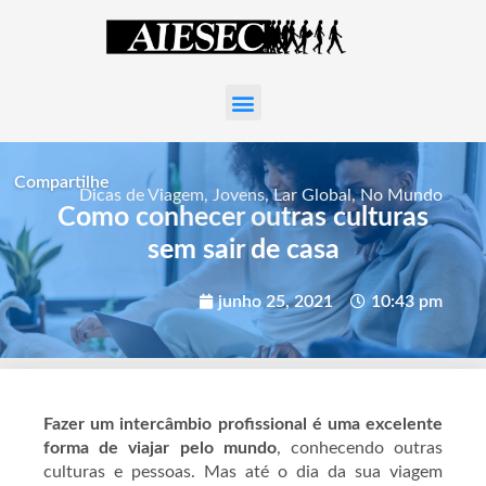
Compartilhe
Dicas de Viagem
,
Jovens
,
Lar Global
,
No Mundo
Como conhecer outras culturas
sem sair de casa
junho 25, 2021
10:43 pm
Fazer um intercâmbio profissional é uma excelente
forma de viajar pelo mundo
, conhecendo outras
culturas e pessoas. Mas até o dia da sua viagem