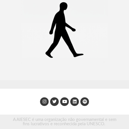
A AIESEC é uma organização não governamental e sem
fins lucrativos e reconhecida pela UNESCO.