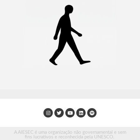
A AIESEC é uma organização não governamental e sem
fins lucrativos e reconhecida pela UNESCO.