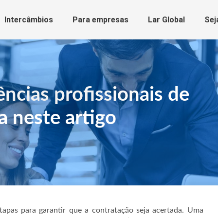
Intercâmbios
Para empresas
Lar Global
Sej
ncias profissionais de
a neste artigo
apas para garantir que a contratação seja acertada. Uma