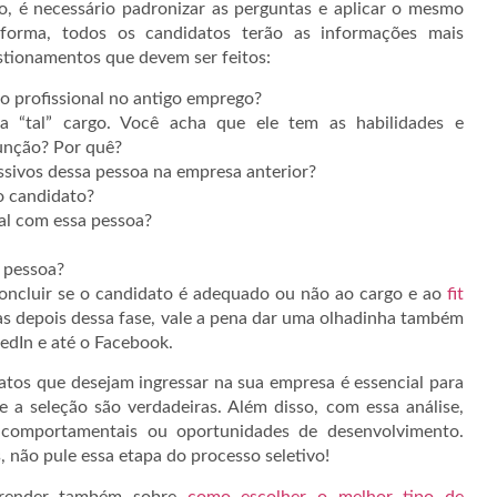
vo, é necessário padronizar as perguntas e aplicar o mesmo
a forma, todos os candidatos terão as informações mais
estionamentos que devem ser feitos:
do profissional no antigo emprego?
a “tal” cargo. Você acha que ele tem as habilidades e
unção? Por quê?
ssivos dessa pessoa na empresa anterior?
o candidato?
al com essa pessoa?
 pessoa?
oncluir se o candidato é adequado ou não ao cargo e ao
fit
s depois dessa fase, vale a pena dar uma olhadinha também
edIn e até o Facebook.
datos que desejam ingressar na sua empresa é essencial para
 a seleção são verdadeiras. Além disso, com essa análise,
s comportamentais ou oportunidades de desenvolvimento.
, não pule essa etapa do processo seletivo!
prender também sobre
como escolher o melhor tipo de