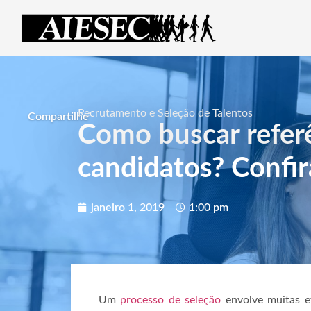
Recrutamento e Seleção de Talentos
Compartilhe
Como buscar referê
candidatos? Confir
janeiro 1, 2019
1:00 pm
Um
processo de seleção
envolve muitas et